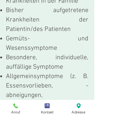
Krankheiten in der Familie
Bisher aufgetretene
Krankheiten der
Patientin/des Patienten
Gemüts- und
Wesenssymptome
Besondere, individuelle,
auffällige Symptome
Allgemeinsymptome (z. B.
Essensvorlieben, -
abneigungen,
Schlafgewohnheiten,
Anruf
Kontakt
Adresse
Verdauung,
Temperaturempfinden etc.)