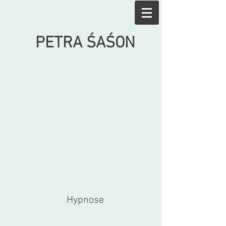
PETRA ŚA
ŚON
Hypnose