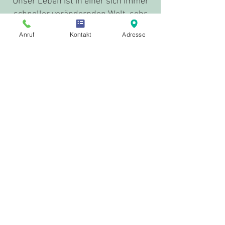
Unser Leben ist in einer sich immer
schneller verändernden Welt, sehr
komplex geworden. Seelischer,
Anruf
Kontakt
Adresse
psychischer und körperlicher
„Einklang“ ist Ausgangspunkt,
Antrieb und Ziel jeder medizinischen
Behandlung.
ANAMNESE UND
THERAPIE
Eine ausführliche und individuelle
Anamnese ist Voraussetzung und
für eine erfolgreiche Behandlung
notwendig.