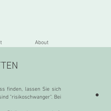
t
About
FTEN
s finden, lassen Sie sich
ind "risikoschwanger". Bei