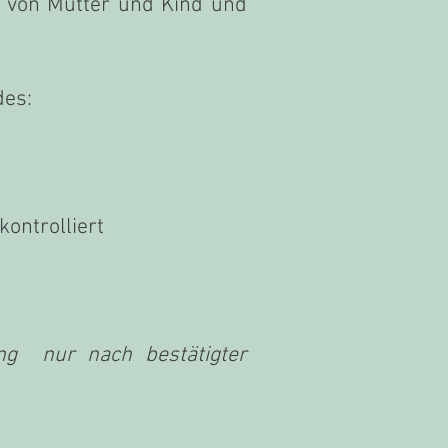
n von Mutter und Kind und
es:
ontrolliert
ung nur nach bestätigter