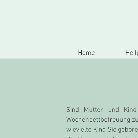
Home
Heil
Sind Mutter und Kind
Wochenbettbetreuung zu 
wievielte Kind Sie gebo